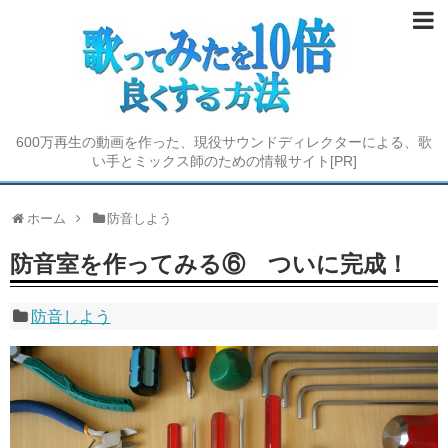
歌い手デビューしよう
STEP① 機材をそろえよう
600万再生の動画を作った、現役サウンドディレクターによる、歌
STEP② 歌を録ろう
い手とミックス師のための情報サイト[PR]
STEP③ ミックスしよう
ホーム
防音しよう
STEP④ 投稿用の動画を作ろう
防音室を作ってみる⑥ ついに完成！
歌い手を極める
防音しよう
防音に挑戦する
歌ってみたコラム
オーディション情報 2019