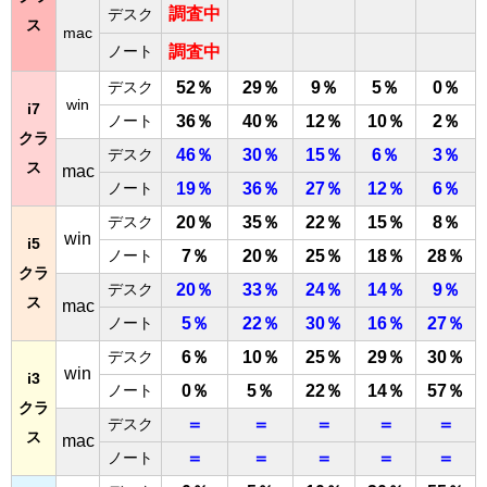
調査中
デスク
ス
mac
ノート
調査中
デスク
52％
29％
9％
5％
0％
win
i7
ノート
36％
40％
12％
10％
2％
クラ
デスク
46％
30％
15％
6％
3％
ス
mac
ノート
19％
36％
27％
12％
6％
デスク
20％
35％
22％
15％
8％
win
i5
ノート
7％
20％
25％
18％
28％
クラ
デスク
20％
33％
24％
14％
9％
ス
mac
ノート
5％
22％
30％
16％
27％
デスク
6％
10％
25％
29％
30％
win
i3
ノート
0％
5％
22％
14％
57％
クラ
デスク
＝
＝
＝
＝
＝
ス
mac
ノート
＝
＝
＝
＝
＝