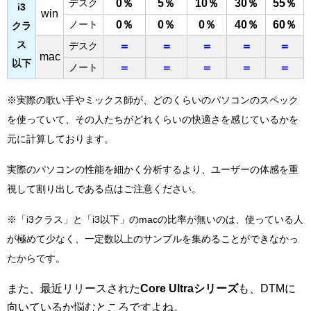
デスク
0％
5％
10％
30％
55％
i3
win
ノート
0％
0％
0％
40％
60％
クラ
ス
デスク
＝
＝
＝
＝
＝
mac
以下
ノート
＝
＝
＝
＝
＝
※実際の歌い手やミックス師が、どのくらいのパソコンのスペック
を使っていて、その人たちがどれくらいの快適さを感じているかを
元に計算しております。
実際のパソコンの性能を細かく分析するより、ユーザーの体感を重
視して割り出しである点はご注意ください。
※「i3クラス」と「i3以下」のmacの比率が無いのは、使っている人
が極めて少なく、一定数以上のサンプルを集めることができなかっ
たからです。
また、最近リリースされた
Core Ultraシリーズ
も、DTMに
向いているか悩むところですよね。