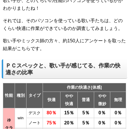
歌い手が、どのくらいの性能のパソコンを使っているかが
わかりましたね！
それでは、そのパソコンを使っている歌い手たちは、どの
くらい快適に作業ができているのか調査してみましょう。
歌い手やミックス師の方々、約150人にアンケートを取った
結果がこちらです。
ＰＣスペックと、歌い手が感じてる、作業の快
適さの比率
作業の快適さ[体感]
性能
種別
タイプ
やや
やや
快適
普通
無理
快適
微妙
80％
15％
5％
0％
0％
デスク
win
i9
ノート
75％
20％
5％
0％
0％
クラ