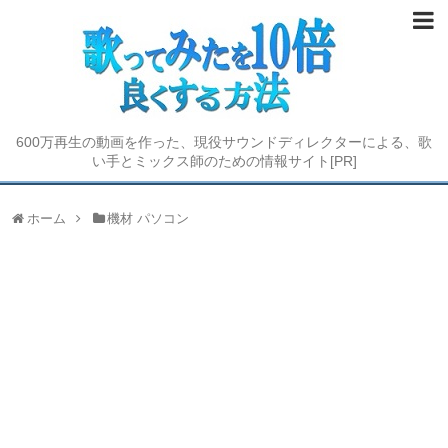
歌い手デビューしよう
STEP① 機材をそろえよう
600万再生の動画を作った、現役サウンドディレクターによる、歌
STEP② 歌を録ろう
い手とミックス師のための情報サイト[PR]
STEP③ ミックスしよう
ホーム
機材 パソコン
STEP④ 投稿用の動画を作ろう
歌い手を極める
防音に挑戦する
歌ってみたコラム
オーディション情報 2019