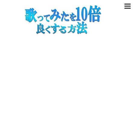
歌い手デビューしよう
STEP① 機材をそろえよう
STEP② 歌を録ろう
STEP③ ミックスしよう
STEP④ 投稿用の動画を作ろう
歌い手を極める
防音に挑戦する
歌ってみたコラム
オーディション情報 2019