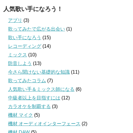
人気歌い手になろう！
アプリ
(3)
歌ってみたで広がる出会い
(1)
歌い手になろう
(15)
レコーディング
(14)
ミックス
(10)
防音しよう
(13)
今さら聞けない基礎的な知識
(11)
歌ってみたコラム
(7)
人気歌い手＆ミックス師になる
(6)
中級者以上を目指すには
(12)
カラオケを制覇する
(3)
機材 マイク
(5)
機材 オーディオインターフェース
(2)
機材 DAW
(5)