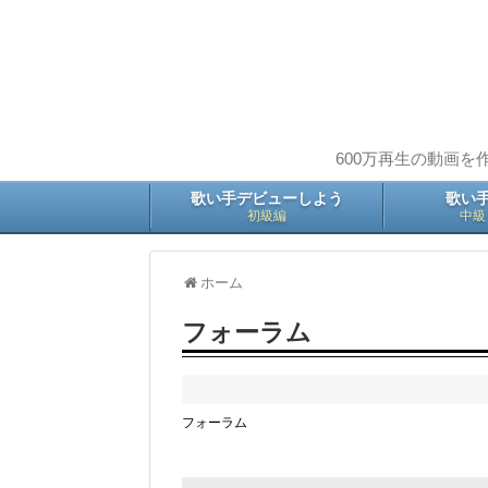
600万再生の動画を
歌い手デビューしよう
歌い
初級編
中級
ホーム
フォーラム
フォーラム