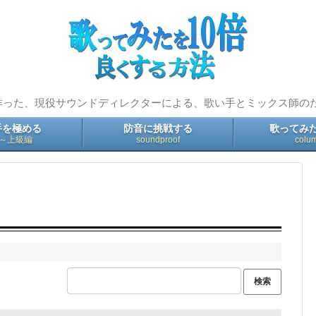
歌い手デビューしよう
STEP① 機材をそろえよう
STEP② 歌を録ろう
作った、現役サウンドディレクターによる、歌い手とミックス師のため
手を極める
防音に挑戦する
歌ってみ
STEP③ ミックスしよう
～上級編
soundproof
colu
STEP④ 投稿用の動画を作ろう
歌い手を極める
防音に挑戦する
歌ってみたコラム
オーディション情報 2019